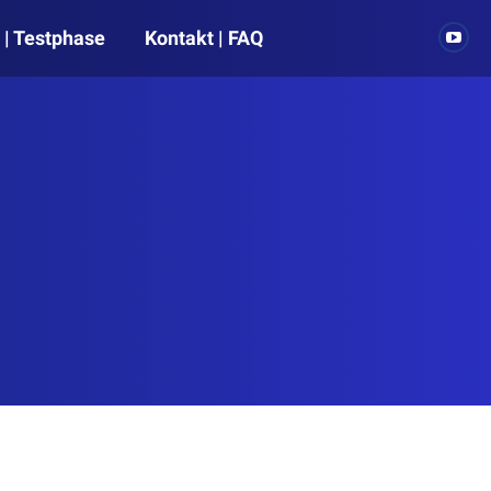
 | Testphase
Kontakt | FAQ
You
pag
open
in
new
win