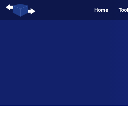
Home
Too