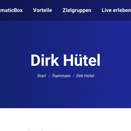
lmaticBox
Vorteile
Zielgruppen
Live erleben
Dirk Hütel
Sie befinden sich hier:
Start
Teammate
Dirk Hütel