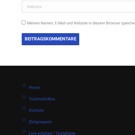
Website
Meinen Namen, E-Mail und Website in diesem Browser speicher
BEITRAGSKOMMENTARE
Home
ToolmaticBox
Vorteile
Zielgruppen
Live erleben | Testphase