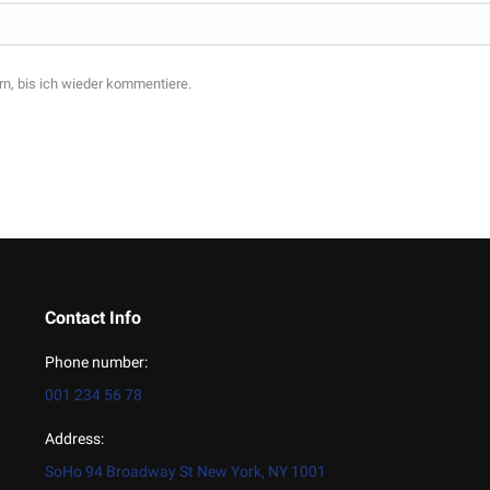
n, bis ich wieder kommentiere.
Contact Info
Phone number:
001 234 56 78
Address:
SoHo 94 Broadway St New York, NY 1001